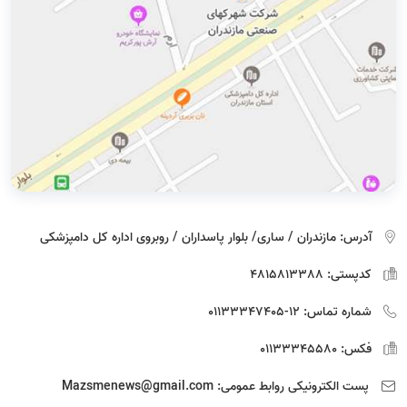
آدرس:
مازندران / ساری/ بلوار پاسداران / روبروی اداره كل دامپزشكی
کدپستی:
4815813388
شماره تماس:
12-01133347405
فکس:
01133345580
پست الکترونیکی روابط عمومی:
Mazsmenews@gmail.com