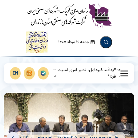
جمعه 16 مرداد 1405
<-
*پدافند غیرعامل، تدبیر امروز امنیت
--
EN
-
فردا*
>
جلسه مجمع عمومی عادی شرکت خدماتی ناحیه صنعتی سنگتاب