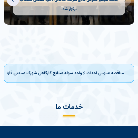
برگزار شد.
مناقصه عمومی احداث 6 واحد سوله صنایع کارگاهی شهرک صنعتی فاز1 نکا
خر
خدمات ما