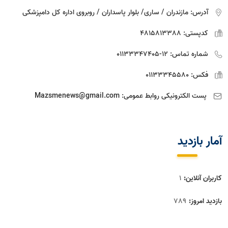
آدرس:
مازندران / ساری/ بلوار پاسداران / روبروی اداره كل دامپزشكی
کدپستی:
4815813388
شماره تماس:
12-01133347405
فکس:
01133345580
پست الکترونیکی روابط عمومی:
Mazsmenews@gmail.com
آمار بازديد
کاربران آنلاین:
1
بازدید امروز:
789
بازدید این صفحه:
46721