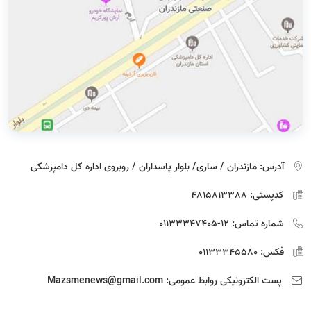
آدرس:
مازندران / ساری/ بلوار پاسداران / روبروی اداره كل دامپزشكی
کدپستی:
4815813388
شماره تماس:
12-01133347405
فکس:
01133345580
پست الکترونیکی روابط عمومی:
Mazsmenews@gmail.com