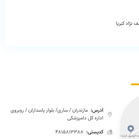
 نژاد کبریا
آدرس:
مازندران / ساری/ بلوار پاسداران / روبروی
اداره كل دامپزشكی
کدپستی:
4815813388