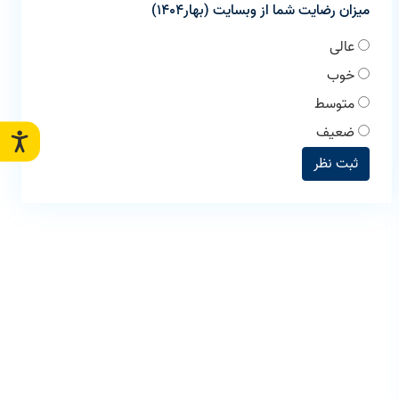
میزان رضایت شما از وبسایت (بهار1404)
عالی
خوب
متوسط
ضعیف
ثبت نظر