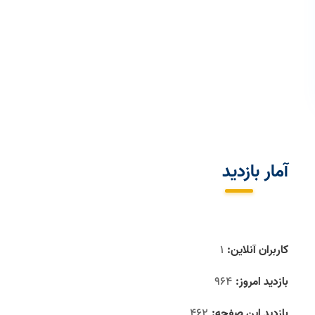
آمار بازديد
کاربران آنلاین:
1
بازدید امروز:
964
بازدید این صفحه:
462