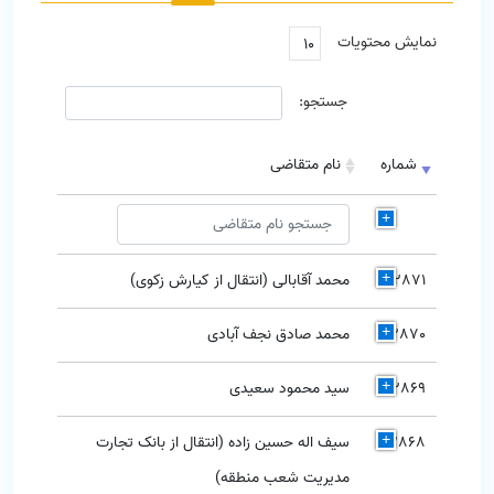
نمایش محتویات
جستجو:
شماره
نام متقاضی
2871
محمد آقابالی (انتقال از کیارش زکوی)
2870
محمد صادق نجف آبادی
2869
سید محمود سعیدی
2868
سیف اله حسین زاده (انتقال از بانک تجارت
مدیریت شعب منطقه)