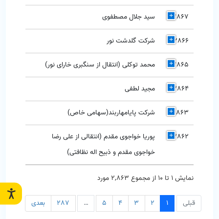
2867
سید جلال مصطفوی
2866
شرکت گلدشت نور
2865
محمد توکلی (انتقال از سنگبری خارای نور)
2864
مجید لطفی
2863
شرکت پایامهاربند(سهامی خاص)
2862
پوریا خواجوی مقدم (انتقالی از علی رضا
خواجوی مقدم و ذبیح اله نظافتی)
نمایش 1 تا 10 از مجموع 2,863 مورد
قبلی
1
2
3
4
5
…
287
بعدی