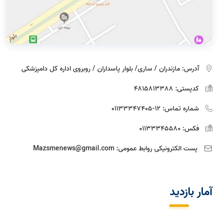
آدرس:
مازندران / ساری/ بلوار پاسداران / روبروی اداره كل دامپزشكی
کدپستی:
4815813388
شماره تماس:
12-01133347405
فکس:
01133345580
پست الکترونیکی روابط عمومی:
Mazsmenews@gmail.com
آمار بازديد